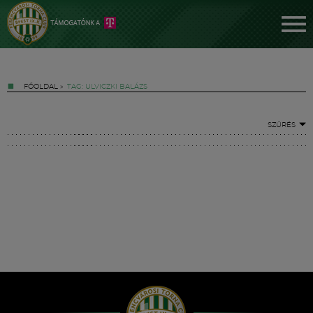
FŐOLDAL
»
TAG: ULVICZKI BALÁZS
SZŰRÉS
Jegyek
FM YouTube +
Hírek