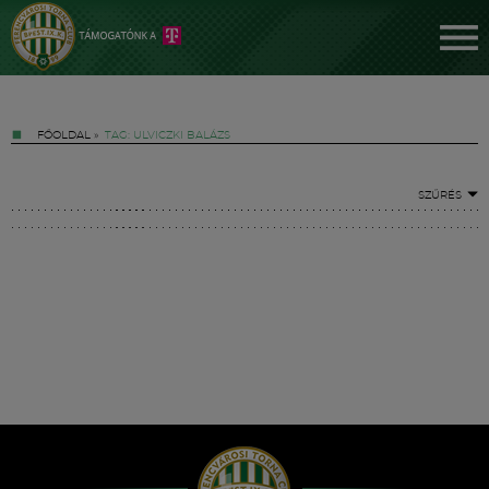
FŐOLDAL
»
TAG: ULVICZKI BALÁZS
SZŰRÉS
Jegyek
FM YouTube +
Hírek