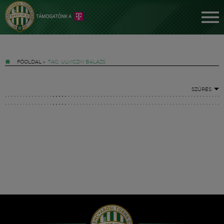
FŐOLDAL
»
TAG: ULVICZKI BALÁZS
SZŰRÉS
Jegyek
FM YouTube +
Hírek