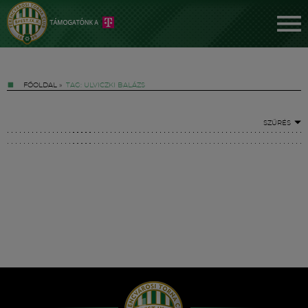
FŐOLDAL
»
TAG: ULVICZKI BALÁZS
SZŰRÉS
Jegyek
FM YouTube +
Hírek