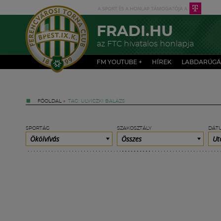
FRADI.HU
az FTC hivatalos honlapja
FM YOUTUBE +
HÍREK
LABDARÚGÁ
FŐOLDAL
»
TAG: ULVICZKI BALÁZS
SPORTÁG
SZAKOSZTÁLY
DÁT
Ökölvívás
Összes
Ut