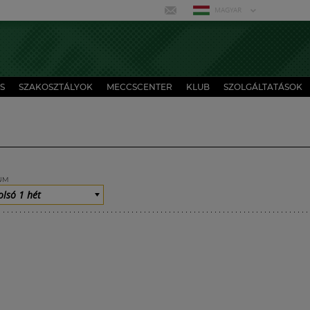
MAGYAR
S
SZAKOSZTÁLYOK
MECCSCENTER
KLUB
SZOLGÁLTATÁSOK
UM
olsó 1 hét