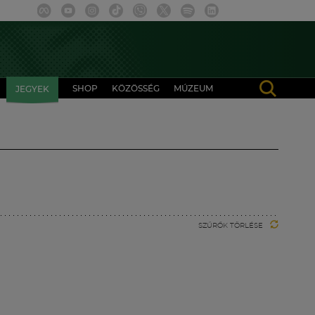
SHOP
KÖZÖSSÉG
MÚZEUM
JEGYEK
SZŰRŐK TÖRLÉSE