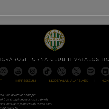
NCVÁROSI TORNA CLUB HIVATALOS H
T
IMPRESSZUM
MODERÁLÁSI ALAPELVEK
HON
rna Club hivatalos honlapja
tó írott és képi anyagok csak a forrás
vel, internetes felhasználás esetén aktív
ználhatóak fel.