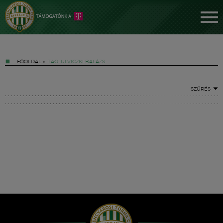
FŐOLDAL
»
TAG: ULVICZKI BALÁZS
SZŰRÉS
Jegyek
FM YouTube +
Hírek