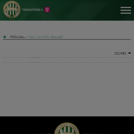
FŐOLDAL
»
TAG: ULVICZKI BALÁZS
SZŰRÉS
Jegyek
FM YouTube +
Hírek