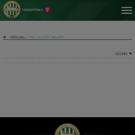
FŐOLDAL
»
TAG: ULVICZKI BALÁZS
SZŰRÉS
Jegyek
FM YouTube +
Hírek