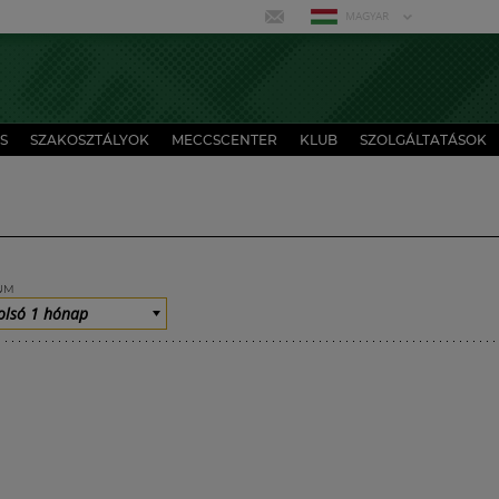
MAGYAR
S
SZAKOSZTÁLYOK
MECCSCENTER
KLUB
SZOLGÁLTATÁSOK
UM
olsó 1 hónap