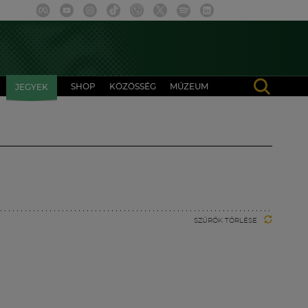
SHOP
KÖZÖSSÉG
MÚZEUM
JEGYEK
SZŰRŐK TÖRLÉSE