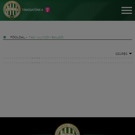
FŐOLDAL
»
TAG: ULVICZKI BALÁZS
SZŰRÉS
Jegyek
FM YouTube +
Hírek