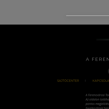
A FERE
SAJTÓCENTER
KAPCSOLA
A Ferencvárosi To
Az oldalon találha
pontos megjelölésé
hivatkozással has