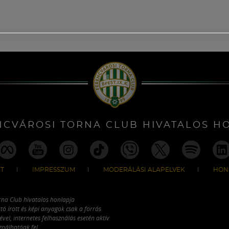
NCVÁROSI TORNA CLUB HIVATALOS H
T
IMPRESSZUM
MODERÁLÁSI ALAPELVEK
HON
rna Club hivatalos honlapja
tó írott és képi anyagok csak a forrás
vel, internetes felhasználás esetén aktív
ználhatóak fel.