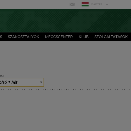
MAGYAR
S
SZAKOSZTÁLYOK
MECCSCENTER
KLUB
SZOLGÁLTATÁSOK
UM
olsó 1 hét