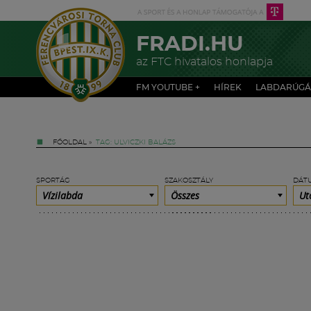
FRADI.HU
az FTC hivatalos honlapja
FM YOUTUBE +
HÍREK
LABDARÚGÁ
FŐOLDAL
»
TAG: ULVICZKI BALÁZS
SPORTÁG
SZAKOSZTÁLY
DÁT
Vízilabda
Összes
Ut