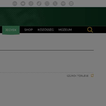
SHOP
KÖZÖSSÉG
MÚZEUM
JEGYEK
SZŰRŐK TÖRLÉSE