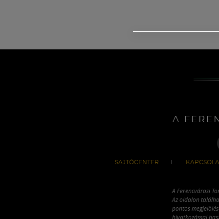
A FERE
SAJTÓCENTER
KAPCSOLA
A Ferencvárosi To
Az oldalon találha
pontos megjelölésé
hivatkozással has