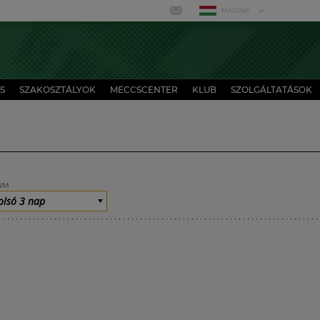
MAGYAR
S
SZAKOSZTÁLYOK
MECCSCENTER
KLUB
SZOLGÁLTATÁSOK
UM
olsó 3 nap