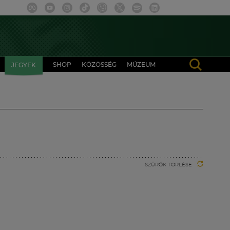
SHOP
KÖZÖSSÉG
MÚZEUM
JEGYEK
SZŰRŐK TÖRLÉSE