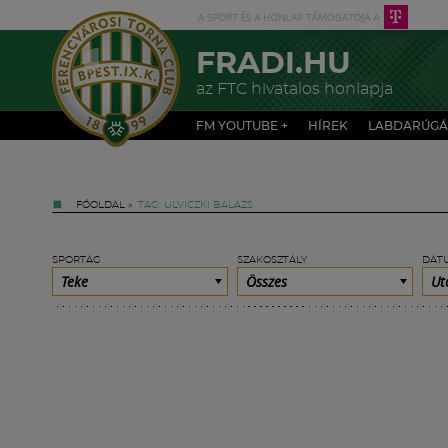
FRADI.HU
az FTC hivatalos honlapja
FM YOUTUBE +
HÍREK
LABDARÚGÁ
FŐOLDAL
»
TAG: ULVICZKI BALÁZS
SPORTÁG
SZAKOSZTÁLY
DÁT
Teke
Összes
Ut