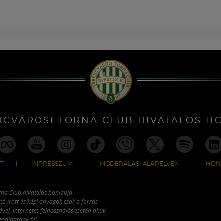
NCVÁROSI TORNA CLUB HIVATALOS H
T
IMPRESSZUM
MODERÁLÁSI ALAPELVEK
HON
rna Club hivatalos honlapja
tó írott és képi anyagok csak a forrás
vel, internetes felhasználás esetén aktív
ználhatóak fel.