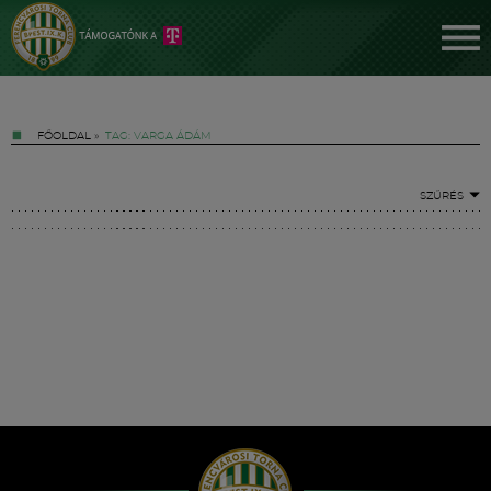
FŐOLDAL
»
TAG: VARGA ÁDÁM
SZŰRÉS
Jegyek
FM YouTube +
Hírek