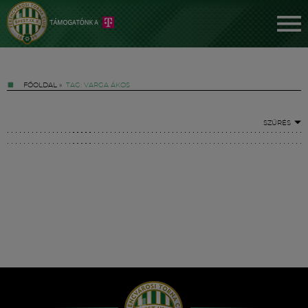
FŐOLDAL
»
TAG: VARGA ÁKOS
SZŰRÉS
Jegyek
FM YouTube +
Hírek