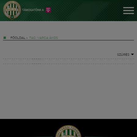
FŐOLDAL
»
TAG: VARGA ÁKOS
SZŰRÉS
Jegyek
FM YouTube +
Hírek