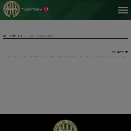
FŐOLDAL
»
TAG: VARGA ÁKOS
SZŰRÉS
Jegyek
FM YouTube +
Hírek