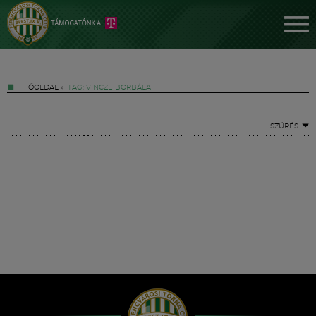
FŐOLDAL
»
TAG: VINCZE BORBÁLA
SZŰRÉS
Jegyek
FM YouTube +
Hírek