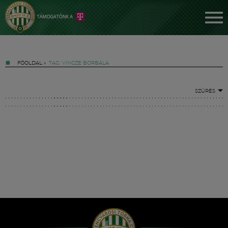
FŐOLDAL
»
TAG: VINCZE BORBÁLA
SZŰRÉS
Jegyek
FM YouTube +
Hírek