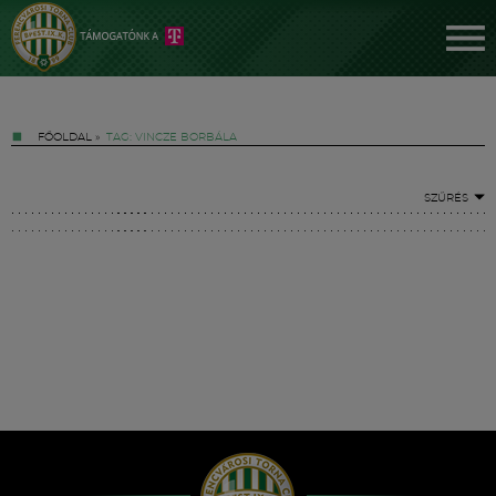
FŐOLDAL
»
TAG: VINCZE BORBÁLA
SZŰRÉS
Jegyek
FM YouTube +
Hírek