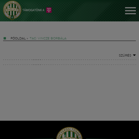
FŐOLDAL
»
TAG: VINCZE BORBÁLA
SZŰRÉS
Jegyek
FM YouTube +
Hírek