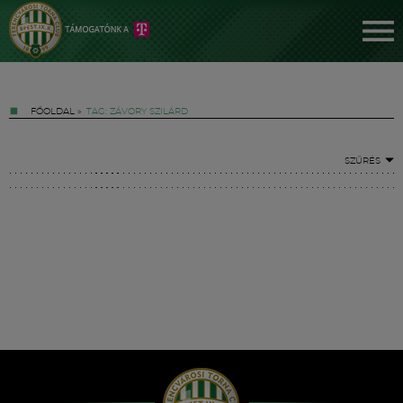
FŐOLDAL
»
TAG: ZÁVORY SZILÁRD
SZŰRÉS
Jegyek
FM YouTube +
Hírek