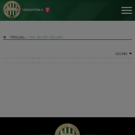
FŐOLDAL
»
TAG: ZÁVORY SZILÁRD
SZŰRÉS
Jegyek
FM YouTube +
Hírek