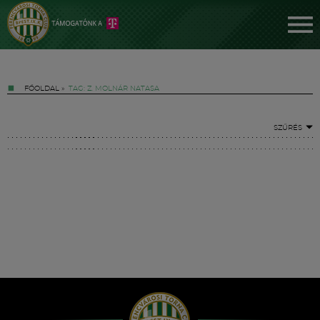
FŐOLDAL
»
TAG: Z. MOLNÁR NATASA
SZŰRÉS
Jegyek
FM YouTube +
Hírek