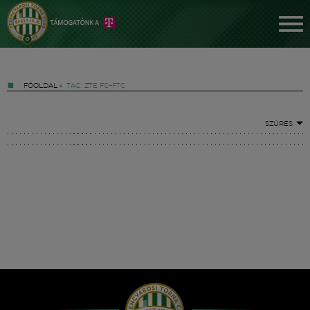
FŐOLDAL
»
TAG: ZTE FC–FTC
SZŰRÉS
Jegyek
FM YouTube +
Hírek