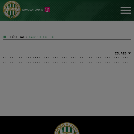
FŐOLDAL
»
TAG: ZTE FC–FTC
SZŰRÉS
Jegyek
FM YouTube +
Hírek