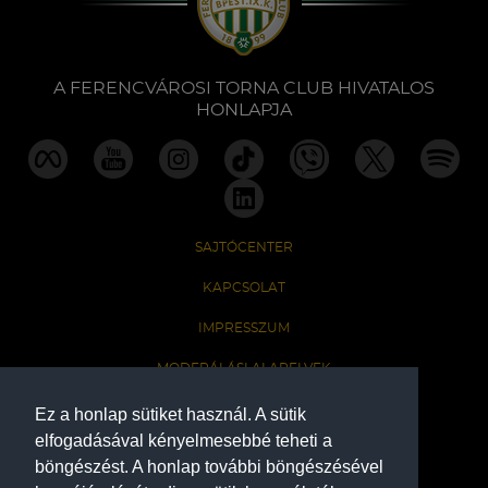
Labdarúgás
Szakosztályok
A FERENCVÁROSI TORNA CLUB HIVATALOS
HONLAPJA
Meccscenter
Klub
SAJTÓCENTER
Szolgáltatások
KAPCSOLAT
IMPRESSZUM
Shop
MODERÁLÁSI ALAPELVEK
HONLAP ADATKEZELÉSI TÁJÉKOZTATÓ
Ez a honlap sütiket használ. A sütik
Közösség
elfogadásával kényelmesebbé teheti a
böngészést. A honlap további böngészésével
A Ferencvárosi Torna Club hivatalos honlapja