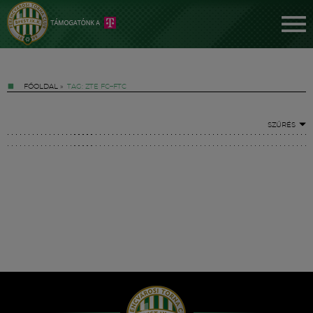
FŐOLDAL
»
TAG: ZTE FC–FTC
SZŰRÉS
Jegyek
FM YouTube +
Hírek