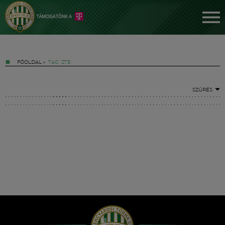
FŐOLDAL
»
TAG: ZTE
SZŰRÉS
Jegyek
FM YouTube +
Hírek