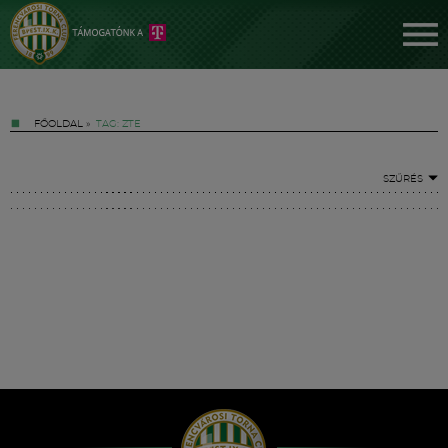
FŐOLDAL
»
TAG: ZTE
SZŰRÉS
Jegyek
FM YouTube +
Hírek