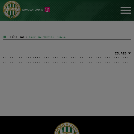
FŐOLDAL
»
TAG: BAJNOKOK LIGÁJA
SZŰRÉS
Jegyek
FM YouTube +
Hírek