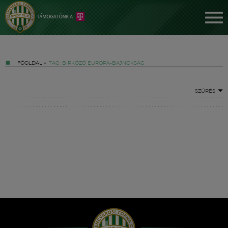
FŐOLDAL
»
TAG: BIRKÓZÓ EURÓPA-BAJNOKSÁG
SZŰRÉS
Jegyek
FM YouTube +
Hírek