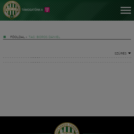
FŐOLDAL
»
TAG: BOROS DÁNIEL
SZŰRÉS
Jegyek
FM YouTube +
Hírek