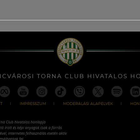
NCVÁROSI TORNA CLUB HIVATALOS H
T
IMPRESSZUM
MODERÁLÁSI ALAPELVEK
HON
rna Club hivatalos honlapja
tó írott és képi anyagok csak a forrás
vel, internetes felhasználás esetén aktív
ználhatóak fel.