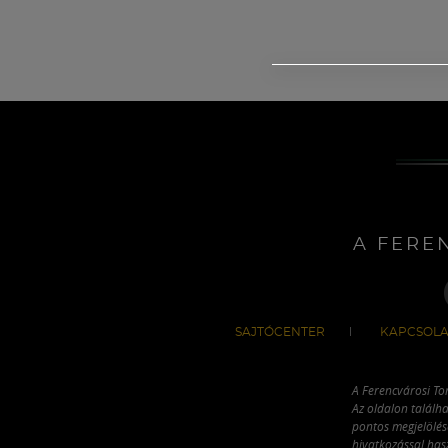
A FERE
SAJTÓCENTER
KAPCSOLA
A Ferencvárosi To
Az oldalon találha
pontos megjelölésé
hivatkozással has