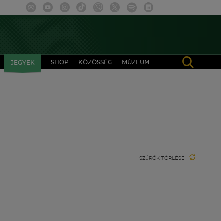
SHOP
KÖZÖSSÉG
MÚZEUM
JEGYEK
SZŰRŐK TÖRLÉSE