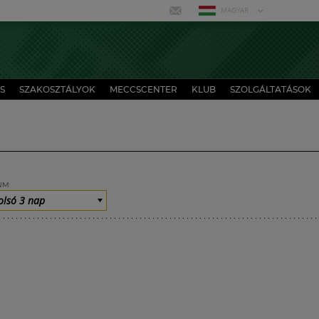
MAGYAR
S
SZAKOSZTÁLYOK
MECCSCENTER
KLUB
SZOLGÁLTATÁSOK
UM
olsó 3 nap