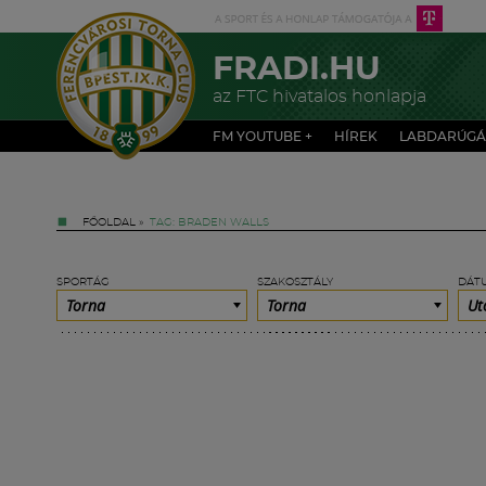
FRADI.HU
az FTC hivatalos honlapja
FM YOUTUBE +
HÍREK
LABDARÚGÁ
FŐOLDAL
»
TAG: BRADEN WALLS
SPORTÁG
SZAKOSZTÁLY
DÁT
Torna
Torna
Ut