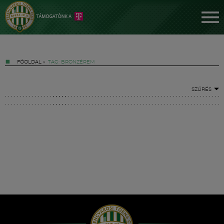
FŐOLDAL
»
TAG: BRONZÉREM
SZŰRÉS
Jegyek
FM YouTube +
Hírek