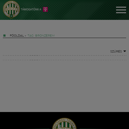
FŐOLDAL
»
TAG: BRONZÉREM
SZŰRÉS
Jegyek
FM YouTube +
Hírek