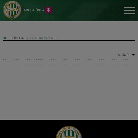
FŐOLDAL
»
TAG: BRONZÉREM
SZŰRÉS
Jegyek
FM YouTube +
Hírek