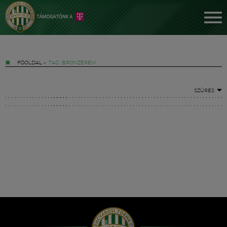
FŐOLDAL
»
TAG: BRONZÉREM
SZŰRÉS
Jegyek
FM YouTube +
Hírek