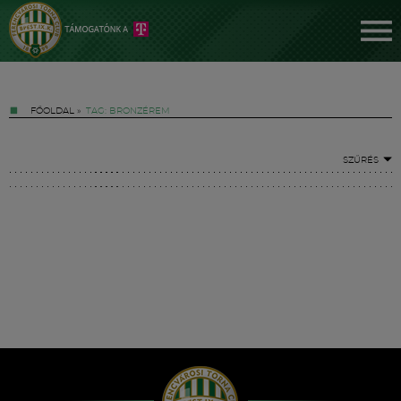
FŐOLDAL
»
TAG: BRONZÉREM
SZŰRÉS
Jegyek
FM YouTube +
Hírek