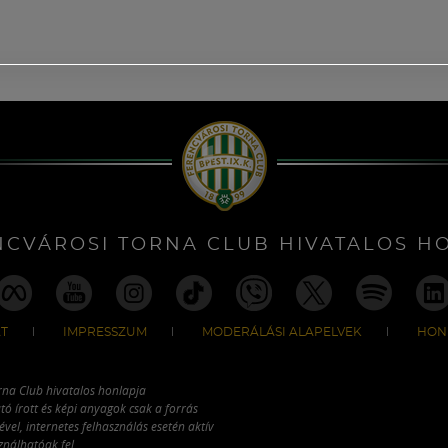
NCVÁROSI TORNA CLUB HIVATALOS H
T
IMPRESSZUM
MODERÁLÁSI ALAPELVEK
HON
rna Club hivatalos honlapja
tó írott és képi anyagok csak a forrás
vel, internetes felhasználás esetén aktív
ználhatóak fel.