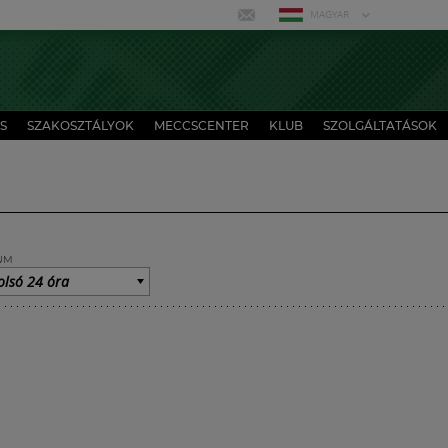
MAGYAR
S
SZAKOSZTÁLYOK
MECCSCENTER
KLUB
SZOLGÁLTATÁSOK
UM
olsó 24 óra