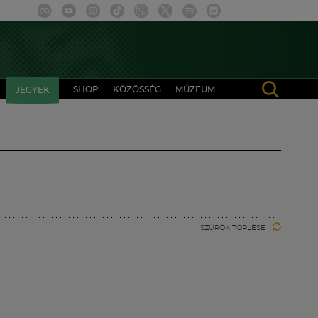
SHOP
KÖZÖSSÉG
MÚZEUM
JEGYEK
SZŰRŐK TÖRLÉSE