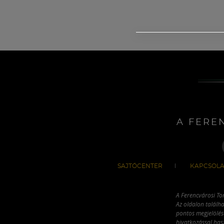
A FERE
SAJTÓCENTER
KAPCSOLA
A Ferencvárosi To
Az oldalon találha
pontos megjelölésé
hivatkozással has