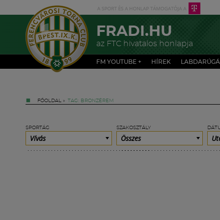
FRADI.HU
az FTC hivatalos honlapja
FM YOUTUBE +
HÍREK
LABDARÚGÁ
FŐOLDAL
»
TAG: BRONZÉREM
SPORTÁG
SZAKOSZTÁLY
DÁT
Vívás
Összes
Ut