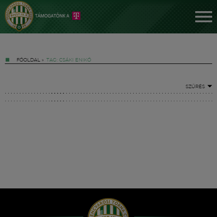
FŐOLDAL
»
TAG: CSÁKI ENIKŐ
SZŰRÉS
Jegyek
FM YouTube +
Hírek