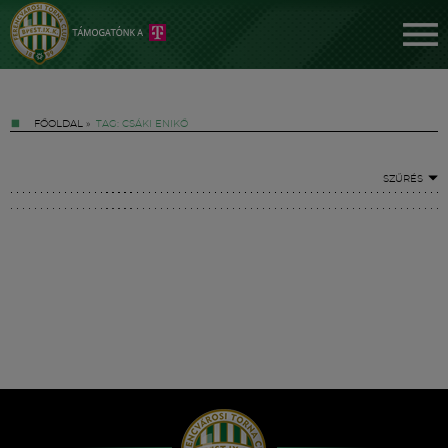
FŐOLDAL
»
TAG: CSÁKI ENIKŐ
SZŰRÉS
Jegyek
FM YouTube +
Hírek