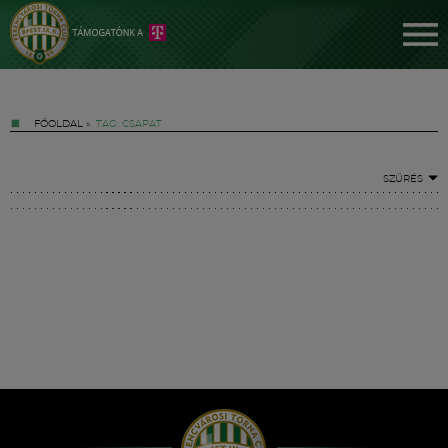
FŐOLDAL
»
TAG: CSAPAT
SZŰRÉS
Jegyek
FM YouTube +
Hírek