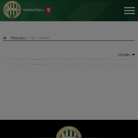
FŐOLDAL
»
TAG: CSAPAT
SZŰRÉS
Jegyek
FM YouTube +
Hírek