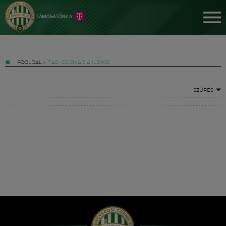
FŐOLDAL
»
TAG: CSIZMADIA ILDIKÓ
SZŰRÉS
Jegyek
FM YouTube +
Hírek