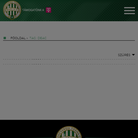
FŐOLDAL
»
TAG: DEAC
SZŰRÉS
Jegyek
FM YouTube +
Hírek