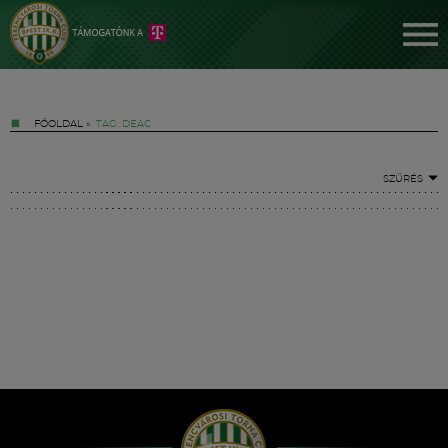
FŐOLDAL
»
TAG: DEAC
SZŰRÉS
Jegyek
FM YouTube +
Hírek