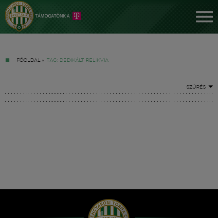
FŐOLDAL
»
TAG: DEDIKÁLT RELIKVIA
SZŰRÉS
Jegyek
FM YouTube +
Hírek