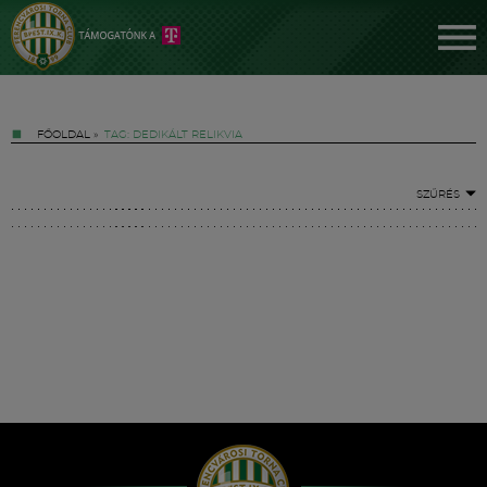
FŐOLDAL
»
TAG: DEDIKÁLT RELIKVIA
SZŰRÉS
Jegyek
FM YouTube +
Hírek