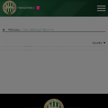
FŐOLDAL
»
TAG: DEDIKÁLT RELIKVIA
SZŰRÉS
Jegyek
FM YouTube +
Hírek