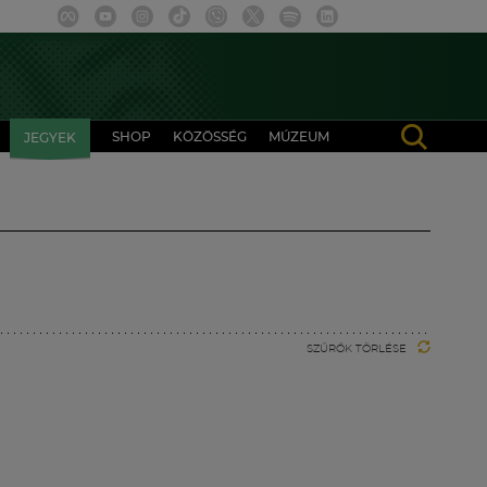
SHOP
KÖZÖSSÉG
MÚZEUM
JEGYEK
SZŰRŐK TÖRLÉSE