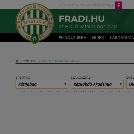
FRADI.HU
az FTC hivatalos honlapja
FM YOUTUBE +
HÍREK
LABDARÚGÁ
FŐOLDAL
»
TAG: DEDIKÁLT RELIKVIA
SPORTÁG
SZAKOSZTÁLY
DÁT
Kézilabda
Kézilabda Akadémia
Ut