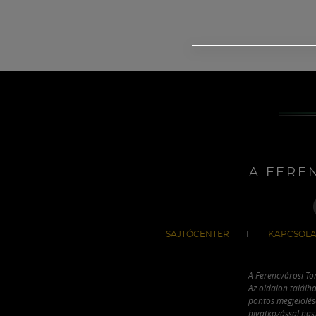
A FERE
SAJTÓCENTER
KAPCSOLA
A Ferencvárosi To
Az oldalon találha
pontos megjelölésé
hivatkozással has