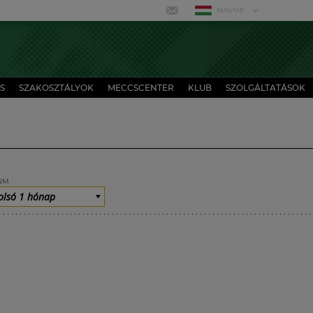
MAGYAR
S
SZAKOSZTÁLYOK
MECCSCENTER
KLUB
SZOLGÁLTATÁSOK
UM
olsó 1 hónap