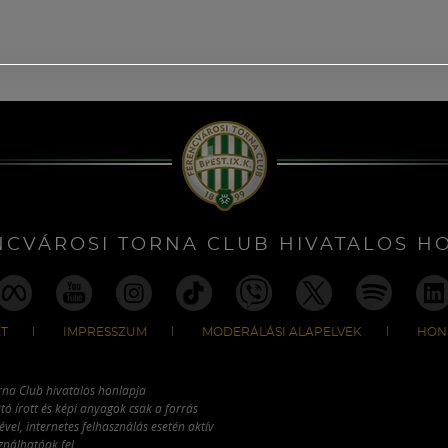
NCVÁROSI TORNA CLUB HIVATALOS H
T
IMPRESSZUM
MODERÁLÁSI ALAPELVEK
HON
rna Club hivatalos honlapja
tó írott és képi anyagok csak a forrás
vel, internetes felhasználás esetén aktív
ználhatóak fel.