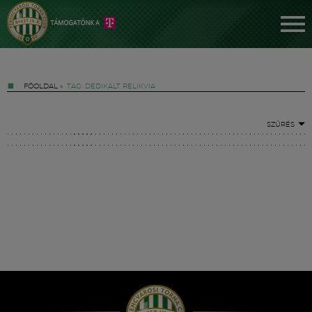
FŐOLDAL
»
TAG: DEDIKÁLT RELIKVIA
SZŰRÉS
Jegyek
FM YouTube +
Hírek